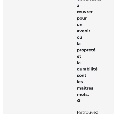
à
œuvrer
pour
un
avenir
où
la
propreté
et
la
durabilité
sont
les
maîtres
mots.
♻️
Retrouvez