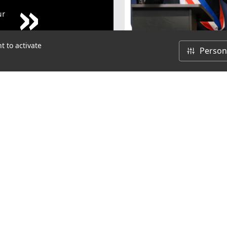
ur
t to activate
Person
Contactez-nous >