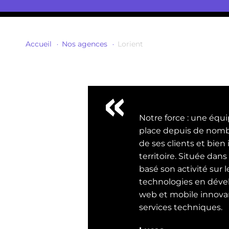
Accueil
Nos agences
Lorient
Notre force : une équip
place depuis de nomb
de ses clients et bien
territoire. Située dans
basé son activité sur 
technologies en déve
web et mobile innovan
services techniques.