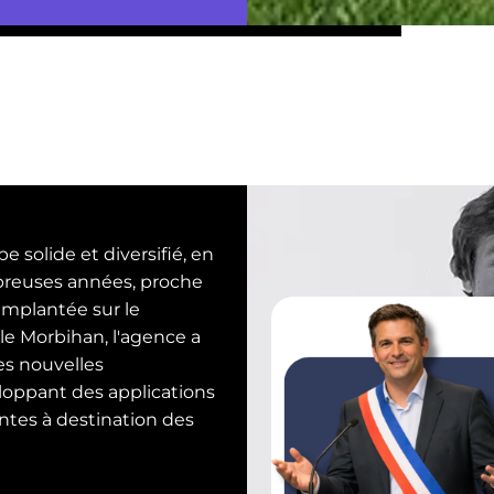
e solide et diversifié, en
reuses années, proche
 implantée sur le
 le Morbihan, l'agence a
les nouvelles
loppant des applications
tes à destination des