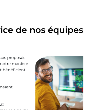
rvice de nos équipes
ices proposés
t notre manière
t bénéficient
énérant
aux