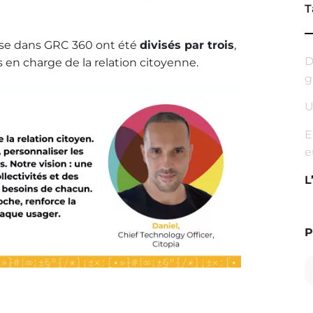
T
nse dans GRC 360 ont été
divisés par trois
,
D
 en charge de la relation citoyenne.
g
U
E
e
L
P